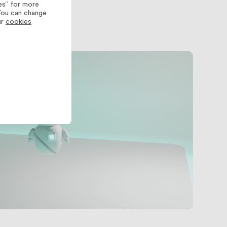
es” for more
 You can change
ur
cookies