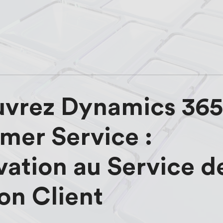
vrez
Dynamics
365
omer
Service
:
vation
au
Service
d
ion
Client