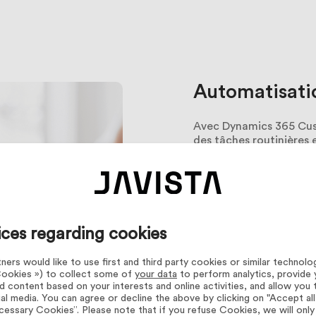
Automatisati
Avec Dynamics 365 Cust
des tâches routinières 
réponse et augmentant 
concentrer sur des tâch
l’expérience client glob
ices regarding cookies
ers would like to use first and third party cookies or similar technolo
 Cookies ») to collect some of
your data
to perform analytics, provide 
d content based on your interests and online activities, and allow you 
al media. You can agree or decline the above by clicking on "Accept al
essary Cookies”. Please note that if you refuse Cookies, we will onl