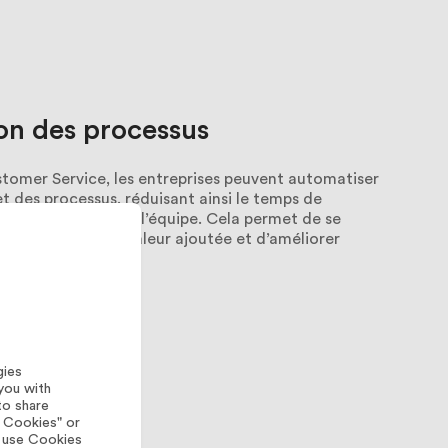
on
des
processus
omer Service, les entreprises peuvent automatiser
et des processus, réduisant ainsi le temps de
la productivité de l’équipe. Cela permet de se
es à plus grande valeur ajoutée et d’améliorer
ale.
gies
you with
to share
l Cookies" or
y use Cookies