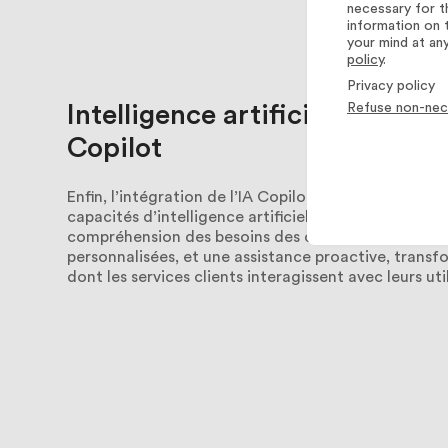
necessary for t
information on 
your mind at an
policy
.
Privacy policy
Intelligence
artificielle
et
l’IA
Refuse non-nec
Copilot
Enfin, l’intégration de l’IA Copilot enrichit la plat
capacités d’intelligence artificielle. Cela se traduit
compréhension des besoins des clients, des recom
personnalisées, et une assistance proactive, transf
dont les services clients interagissent avec leurs uti