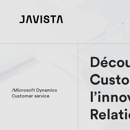
Décou
Cust
/Microsoft Dynamics
l’inno
Customer service
Relat