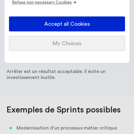
Refuse non-necessary Cookies
À la fin des 6 semaines, vous savez :
Accept all Cookies
Si le sujet mérite un déploiement plus large
Quel ROI réel est mesurable
My Choices
Quel périmètre scaler
S’il faut arrêter
Arrêter est un résultat acceptable. Il évite un
investissement inutile.
Exemples
de
Sprints
possibles
Modernisation d’un processus métier critique