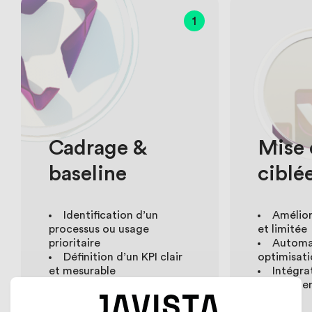
1
Cadrage &
Mise
baseline
ciblé
Identification d’un
Amélior
processus ou usage
et limitée
prioritaire
Automa
Définition d’un KPI clair
optimisat
et mesurable
Intégra
Mesure de la situation
environne
initiale