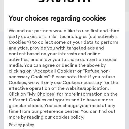
Your choices regarding cookies
We and our partners would like to use first and third
party cookies or similar technologies (collectively «
Cookies ») to collect some of
your data
to perform
Ce
que
ce
Sprint
n’est
pas
analytics, provide you with targeted ads and
content based on your interests and online
activities, and allow you to share content on social
Pas une démo commerciale
media. You can agree or decline the above by
clicking on "Accept all Cookies" or “Refuse non-
Pas un audit théorique
necessary Cookies”. Please note that if you refuse
Pas un projet déguisé
Cookies, we will only use Cookies necessary for the
effective operation of the website/application.
Pas une promesse de ROI à l’avance
Click on “My Choices” for more information on the
different Cookies categories and to have a more
granular choice. You can change your mind at any
Tout ce qui ne contribue pas à la décision est exclu.
time from our preference center. You can find out
more by reading our
cookies policy
.
Résultat
attendu
Privacy policy