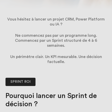
Vous hésitez à lancer un projet CRM, Power Platform
ou IA ?
Finance
Services
Ne commencez pas par un programme long.
Commencez par un Sprint structuré de 4 à 6
Manufacture
semaines.
Un périmètre clair. Un KPI mesurable. Une décision
factuelle.
Qui
nous-
sommes
SPRINT ROI
Carrières
Pourquoi
lancer
un
Sprint
de
décision
?
Livres