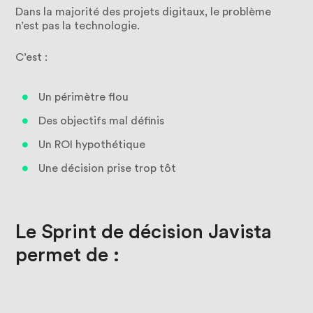
blancs
Dans la majorité des projets digitaux, le problème
n’est pas la technologie.
Événements
C’est :
Actualités
Un périmètre flou
Des objectifs mal définis
Javista
Arabia
Un ROI hypothétique
Une décision prise trop tôt
Le
Sprint
de
décision
Javista
permet
de
: