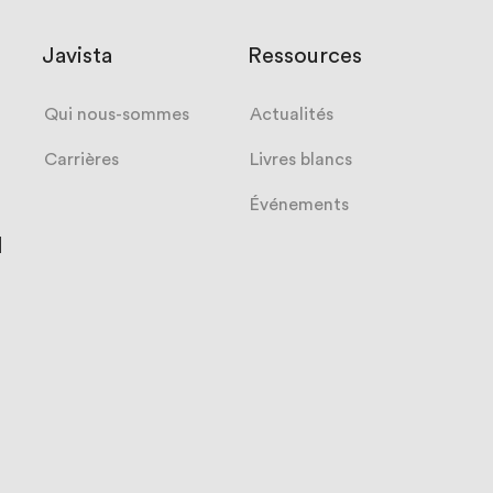
Javista
Ressources
Qui nous-sommes
Actualités
Carrières
Livres blancs
Événements
l
es
Javista
ncs
Arabia
nements
ualités