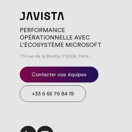
PERFORMANCE
OPÉRATIONNELLE AVEC
L’ÉCOSYSTÈME MICROSOFT
79 rue de la Boétie 75008, Paris
Moder
Contacter nos équipes
des pr
métier
Trans
+33 6 65 76 84 19
CRM o
Agent 
métier
Data &
des d