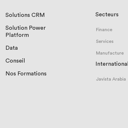
Secteurs
Solutions CRM
Solution Power
Finance
Platform
Services
Data
Manufacture
Conseil
Internationa
nisation
Finance
Qui
Livr
ocessus
nous-
bla
Nos Formations
s
sommes
Javista Arabia
Services
Évé
formation
Carrières
Manufacture
rientée
Act
IA
 Gestion
onnées