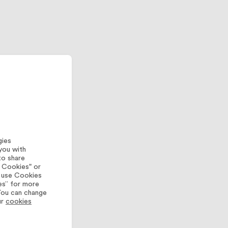
gies
you with
to share
l Cookies" or
y use Cookies
es” for more
 You can change
ur
cookies